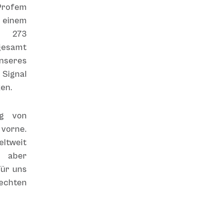
Profem
einem
: 273
gesamt
unseres
 Signal
ken.
ng von
 vorne.
ltweit
, aber
ür uns
echten