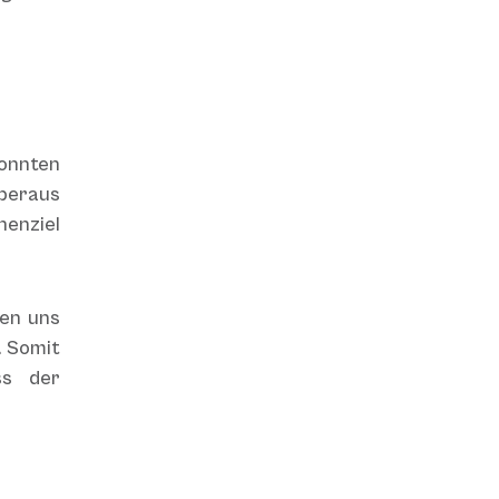
konnten
eraus
enziel
ben uns
. Somit
ss der