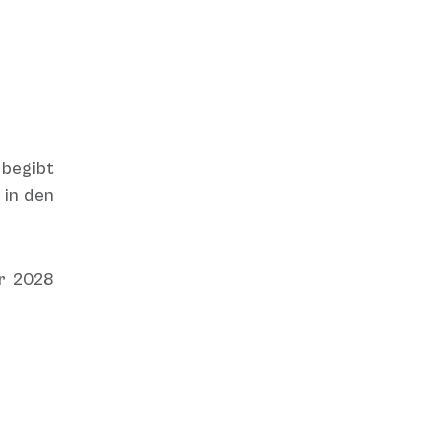
 begibt
 in den
ür 2028