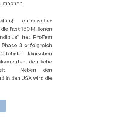
u machen.
lung chronischer
die fast 150 Millionen
andiplus® hat ProFem
h Phase 3 erfolgreich
eführten klinischen
ikamenten deutliche
amkeit. Neben den
d in den USA wird die