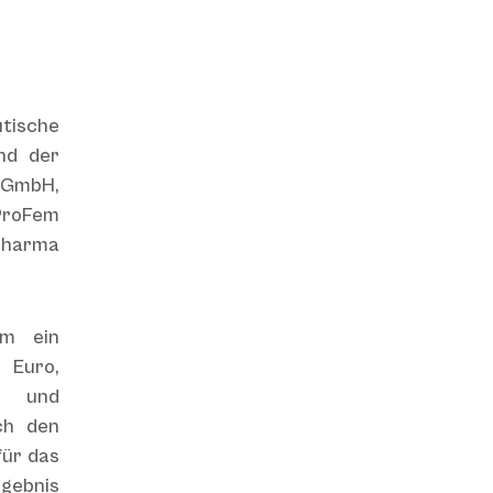
tische
nd der
 GmbH,
 ProFem
Pharma
em ein
n Euro,
, und
ch den
für das
gebnis